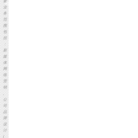
要
价
业
务
范
围
包
括
：
新
媒
体
网
络
营
销
,
公
司
品
牌
设
计
(