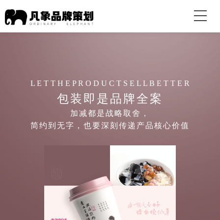
L E T T H E P R O D U C T S E L L B E T T E R
包装即是
品牌全案
加减都是战略取舍，
简约到无字，也要深刻传递产品核心价值