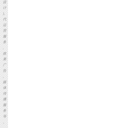
设
计
),
代
运
营
服
务
,
效
果
广
告
,
媒
体
传
播
服
务
等
。