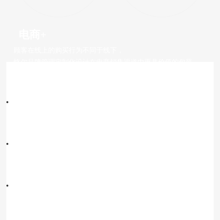
电商+
顾客在线上的购买行为不同于线下，
恪尔品牌管理定制化设计在电商销售渠道中更具价值的包装
安全至上
包装设计一切围绕保障商品在运输过程中的安全性。
视觉识别
使顾客通过包装盒就能立即联想到品牌。
简便性
简单的包装设计以满足交货需求。