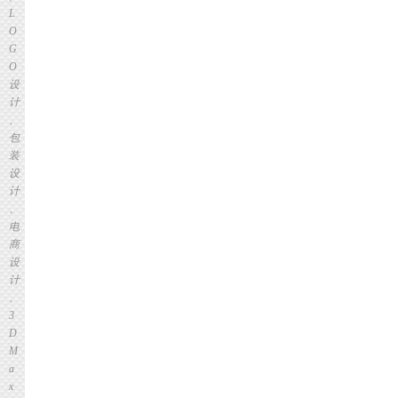
L
O
G
O
设
计
、
包
装
设
计
、
电
商
设
计
、
3
D
M
a
x