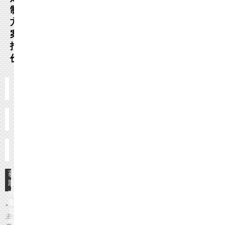
制
方
案
报
价
获
取
方
案
*
及
主
报