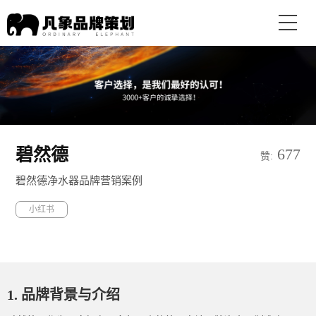
碧然德
677
赞:
碧然德净水器品牌营销案例
小红书
1. 品牌背景与介绍