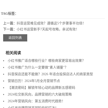
TAG标签：
上一篇：
抖音运营难见成效？遵循这5个步骤事半功倍！
下一篇：
小红书运营新手7天起号攻略，亲试有效！
返回列表
相关阅读
小红书推广适合哪些行业？哪些商家更容易出效果？
小红书推广为什么一定要做“素人铺量”？
抖音探店还能不能做？2026 年适合投探店达人的商家类型
营销日历！2024年5月全月营销节点
【潮流密码】解锁年轻心动的品牌新五感密码
2024社交新风向，品牌营销的六大破局策略
2024年营销风向：第五消费时代趋势！
小红书品牌营销不同阶段的打法！