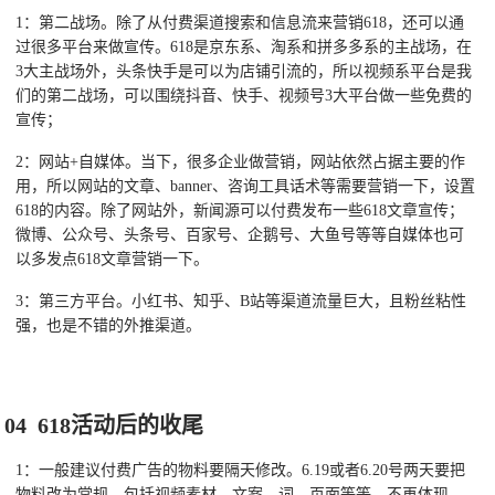
1：第二战场。除了从付费渠道搜索和信息流来营销618，还可以通
过很多平台来做宣传。618是京东系、淘系和拼多多系的主战场，在
3大主战场外，头条快手是可以为店铺引流的，所以视频系平台是我
们的第二战场，可以围绕抖音、快手、视频号3大平台做一些免费的
宣传；
2：网站+自媒体。当下，很多企业做营销，网站依然占据主要的作
用，所以网站的文章、banner、咨询工具话术等需要营销一下，设置
618的内容。除了网站外，新闻源可以付费发布一些618文章宣传；
微博、公众号、头条号、百家号、企鹅号、大鱼号等等自媒体也可
以多发点618文章营销一下。
3：第三方平台。小红书、知乎、B站等渠道流量巨大，且粉丝粘性
强，也是不错的外推渠道。
04 618活动后的收尾
1：一般建议付费广告的物料要隔天修改。6.19或者6.20号两天要把
物料改为常规，包括视频素材、文案、词、页面等等，不再体现