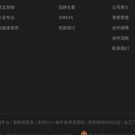
软文营销
品牌全案
公司简介
企业专访
3DMAX
资质荣誉
自媒体发布
包装设计
合作保障
合作流程
联系我们
销平台
|
骨料渣浆泵
|
专利114
|
蜗牛知享资源站
|
呼和浩特ISO认证
|
化工