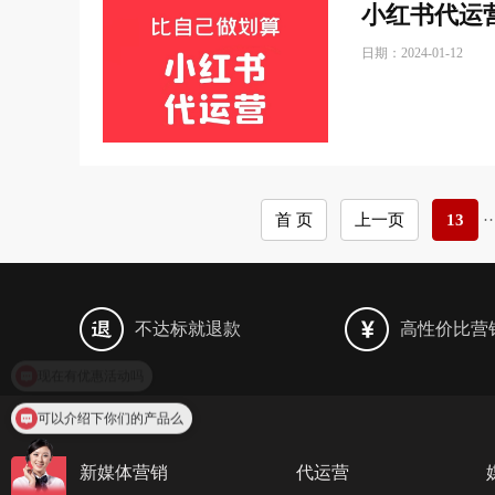
小红书代运
日期：2024-01-12
首 页
上一页
13
··
不达标就退款
高性价比营
可以介绍下你们的产品么
新媒体营销
代运营