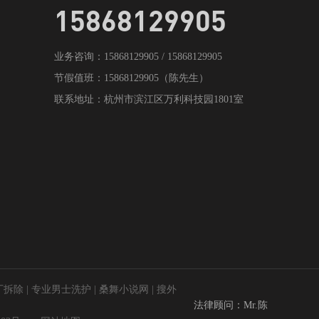
15868129905
业务咨询：15868129905 / 15868129905
节假值班：15868129905（陈先生）
联系地址：杭州市滨江区万利科技园1801室
厂拆除
|
专业男士洗护
|
桑舞小说网
|
搜外
法律顾问：Mr.陈