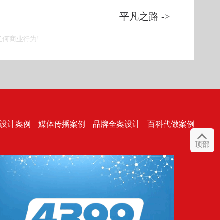
平凡之路 ->
何商业行为!
设计案例
媒体传播案例
品牌全案设计
百科代做案例

顶部