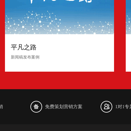
平凡之路
新闻稿发布案例
销
免费策划营销方案
1对1